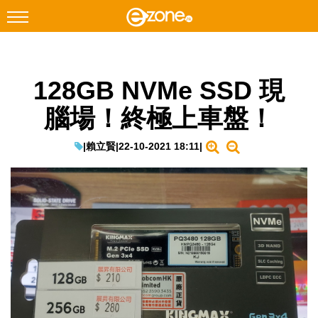
搜尋
128GB NVMe SSD 現
Facebook
Instagram
腦場！終極上車盤！
科技焦點
網絡生活
|
賴立賢
|
22-10-2021 18:11
|
遊戲動漫
教學評測
EduTech
IT Times
生成式AI與雲端應用
Enterprise Digital Transformation