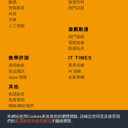
數碼
旅遊筍料
智能家居
熱門話題
科技
汽車
人工智能
遊戲動漫
熱門遊戲
電競裝備
動漫玩具
教學評測
IT TIMES
應用秘技
業界頭條
新品測試
AI 策略
Apps 情報
名家專欄
其他
私隱政策
免責聲明
聯絡/關於我們
本網站使用Cookies來改善您的瀏覽體驗, 請確定您同意及接受我
© 2026 e-zone. All Rights Reserved.
們的
私隱政策與使用條款
才繼續瀏覽。