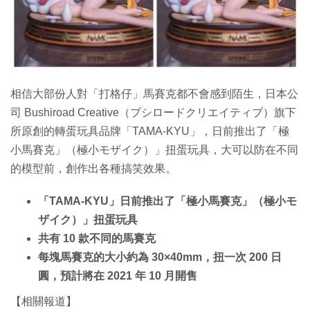
特集
相信大部份人對「打格仔」馬賽克都不會感到陌生，日本公
司 Bushiroad Creative（ブシロードクリエイティブ）旗下
所原創的轉蛋玩具品牌「TAMA-KYU」，日前推出了「極
小馬賽克」（極小モザイク）」扭蛋玩具，大可以防在不同
的模型前，創作出各種搞笑效果。
「TAMA-KYU」日前推出了「極小馬賽克」（極小モ
ザイク）」扭蛋玩具
共有 10 款不同的馬賽克
每塊馬賽克的大小約為 30×40mm，扭一次 200 日
圓，預計將在 2021 年 10 月開售
【相關報道】