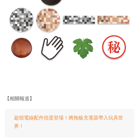
【相關報道】
超煩電線配件扭蛋登場！將拖板充電器帶入玩具世
界！