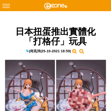
搜尋
日本扭蛋推出實體化
Facebook
Instagram
「打格仔」玩具
科技焦點
網絡生活
|
何兆洋
|
25-10-2021 18:59
|
遊戲動漫
教學評測
EduTech
IT Times
生成式AI與雲端應用
Enterprise Digital Transformation