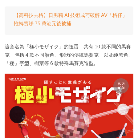
【高科技去格】日男藉 AI 技術成巧破解 AV「格仔」
惟轉賣賺 75 萬港元後被捕
這套名為「極小モザイク」的扭蛋，共有 10 款不同的馬賽
克，包括 4 款不同顏色、形狀的傳統馬賽克，以及純黑色、
「秘」字型、樹葉等 6 款特殊馬賽克造型。