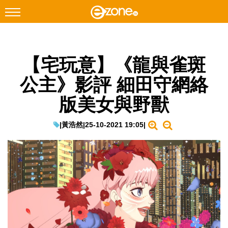
搜尋
【宅玩意】《龍與雀斑
Facebook
Instagram
公主》影評 細田守網絡
科技焦點
版美女與野獸
網絡生活
遊戲動漫
|
黃浩然
|
25-10-2021 19:05
|
教學評測
EduTech
IT Times
生成式AI與雲端應用
Enterprise Digital Transformation