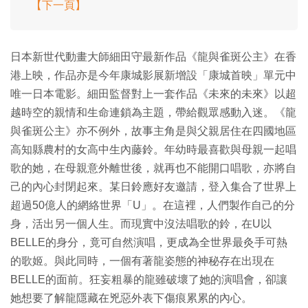
【下一頁】
日本新世代動畫大師細田守最新作品《龍與雀斑公主》在香
港上映，作品亦是今年康城影展新增設「康城首映」單元中
唯一日本電影。細田監督對上一套作品《未來的未來》以超
越時空的親情和生命連鎖為主題，帶給觀眾感動入迷。《龍
與雀斑公主》亦不例外，故事主角是與父親居住在四國地區
高知縣農村的女高中生內藤鈴。年幼時最喜歡與母親一起唱
歌的她，在母親意外離世後，就再也不能開口唱歌，亦將自
己的內心封閉起來。某日鈴應好友邀請，登入集合了世界上
超過50億人的網絡世界「U」。在這裡，人們製作自己的分
身，活出另一個人生。而現實中沒法唱歌的鈴，在U以
BELLE的身分，竟可自然演唱，更成為全世界最灸手可熱
的歌姬。與此同時，一個有著龍姿態的神秘存在出現在
BELLE的面前。狂妄粗暴的龍雖破壞了她的演唱會，卻讓
她想要了解龍隱藏在兇惡外表下傷痕累累的內心。