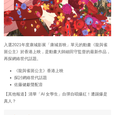
特集
入選2021年度康城影展「康城首映」單元的動畫《龍與雀
斑公主》於香港上映，是動畫大師細田守監督的最新作品，
再探網絡世代話題。
《龍與雀斑公主》香港上映
探討網絡世代話題
佐藤健獻聲配音
【其他報道】清華「AI 女學生」自彈自唱爆紅！遭踢爆是
真人？