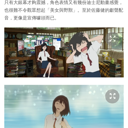
只有大銀幕才夠震撼，角色表情又有幾份迪士尼動畫感覺，
也很難不令觀眾想起「美女與野獸」。至於佐藤健的獻聲配
音，更像是宣傳噱頭而已。