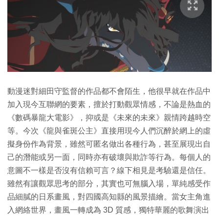
動漫迷對細田守監督的作品都不會陌生，他很早就在作品中
加入現今互聯網的要素，擅於打動觀眾情感，不論是熱血的
《數碼暴龍大電影》，抑或是《未來的未來》親情跨越時空
等。今次《龍與雀斑公主》直接用現今人們沉醉於網上的虛
擬身份作為背景，雖然可匿名做出各種行為，甚至展現出自
己的潛能或另一面，同時亦有破壞與欺詐等行為。每個人的
意圖不一樣是否沒有信賴可言？線下相見是考驗還是信任。
雖然有讓觀眾思考的部分，其實也可無腦入場，單純感受作
品細膩的日系畫風，對四國高知縣的風景描繪。當女主角進
入網絡世界，畫風一轉成為 3D 質感，獨特華麗的歌舞演出