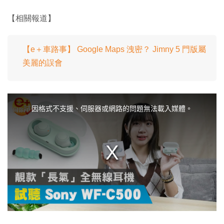
【相關報道】
【e＋車路事】 Google Maps 洩密？ Jimny 5 門版屬
美麗的誤會
T
h
i
因格式不支援、伺服器或網路的問題無法載入媒體。
s
i
s
a
m
o
d
a
l
w
i
n
d
o
w
.