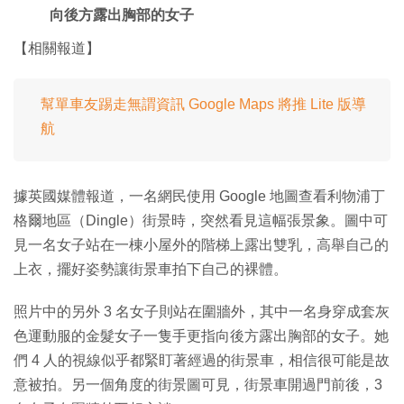
向後方露出胸部的女子
【相關報道】
幫單車友踢走無謂資訊 Google Maps 將推 Lite 版導
航
據英國媒體報道，一名網民使用 Google 地圖查看利物浦丁
格爾地區（Dingle）街景時，突然看見這幅張景象。圖中可
見一名女子站在一棟小屋外的階梯上露出雙乳，高舉自己的
上衣，擺好姿勢讓街景車拍下自己的裸體。
照片中的另外 3 名女子則站在圍牆外，其中一名身穿成套灰
色運動服的金髮女子一隻手更指向後方露出胸部的女子。她
們 4 人的視線似乎都緊盯著經過的街景車，相信很可能是故
意被拍。另一個角度的街景圖可見，街景車開過門前後，3