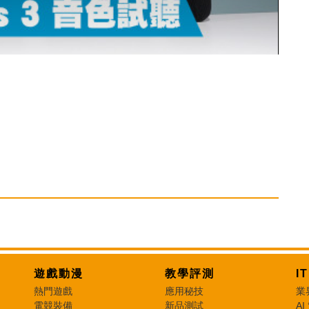
遊戲動漫
教學評測
I
熱門遊戲
應用秘技
業
電競裝備
新品測試
AI