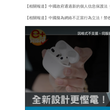
【相關報道】中國政府通過新的個人信息保護法
【相關報道】中國擬為網絡不正當行為立法！禁
T
h
i
因格式不支援、伺服
s
i
s
a
m
o
d
a
l
w
i
n
d
o
w
.