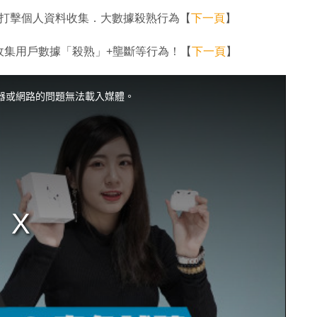
 打擊個人資料收集．大數據殺熟行為【
下一頁
】
收集用戶數據「殺熟」+壟斷等行為！【
下一頁
】
器或網路的問題無法載入媒體。