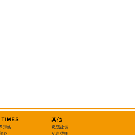
T TIMES
其他
界頭條
私隱政策
 策略
免責聲明