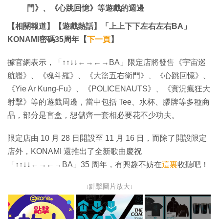
門》、《心跳回憶》等遊戲的週邊
【相關報道】【遊戲熱話】「上上下下左右左右BA」
KONAMI密碼35周年【
下一頁
】
據官網表示，「↑↑↓↓←→←→BA」限定店將發售《宇宙巡
航艦》、《魂斗羅》、《大盜五右衛門》、《心跳回憶》、
《Yie Ar Kung-Fu》、《POLICENAUTS》、《實況瘋狂大
射擊》等的遊戲周邊，當中包括 Tee、水杯、膠牌等多種商
品，部分是盲盒，想儲齊一套相必要花不少功夫。
限定店由 10 月 28 日開設至 11 月 16 日，而除了開設限定
店外，KONAMI 還推出了全新歌曲慶祝
「↑↑↓↓←→←→BA」35 周年，有興趣不妨在
這裏
收聽吧！
↓點擊圖片放大↓