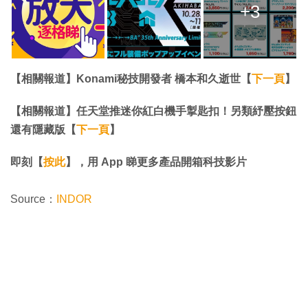
+3
【相關報道】Konami秘技開發者 橋本和久逝世【
下一頁
】
【相關報道】任天堂推迷你紅白機手掣匙扣！另類紓壓按鈕
還有隱藏版【
下一頁
】
即刻【
按此
】，用 App 睇更多產品開箱科技影片
Source：
INDOR