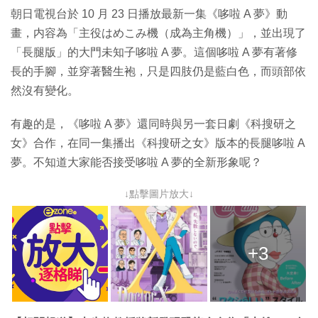
朝日電視台於 10 月 23 日播放最新一集《哆啦 A 夢》動
畫，内容為「主役はめこみ機（成為主角機）」，並出現了
「長腿版」的大門未知子哆啦 A 夢。這個哆啦 A 夢有著修
長的手腳，並穿著醫生袍，只是四肢仍是藍白色，而頭部依
然沒有變化。
有趣的是，《哆啦 A 夢》還同時與另一套日劇《科搜研之
女》合作，在同一集播出《科搜研之女》版本的長腿哆啦 A
夢。不知道大家能否接受哆啦 A 夢的全新形象呢？
↓點擊圖片放大↓
+3