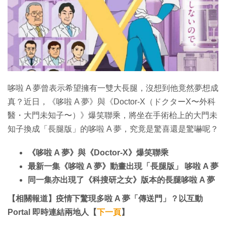
哆啦 A 夢曾表示希望擁有一雙大長腿，沒想到他竟然夢想成
真？近日，《哆啦 A 夢》與《Doctor-X（ドクターX〜外科
醫・大門未知子〜）》爆笑聯乘，將坐在手術枱上的大門未
知子換成「長腿版」的哆啦 A 夢，究竟是驚喜還是驚嚇呢？
《哆
啦 A 夢》與《Doctor-X》爆笑聯乘
最新一集《哆
啦 A 夢》動畫出現「長腿版」 哆
啦 A 夢
同一集亦出現了《科搜研之女》版本的長腿哆
啦 A 夢
【相關報道】疫情下驚現多啦 A 夢「傳送門」？以互動
Portal 即時連結兩地人【
下一頁
】