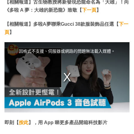
【相關報道】古生物教授將新發現恐龍命名為「大雄」！向
《多啦 A 夢：大雄的新恐龍》致敬【
下一頁
】
【相關報道】多啦A夢聯乘Gucci 38款服裝飾品任選【
下一
頁
】
T
h
i
因格式不支援、伺服器或網路的問題無法載入媒體。
s
i
s
a
m
o
d
a
l
w
i
n
d
o
w
.
即刻【
按此
】，用 App 睇更多產品開箱科技影片