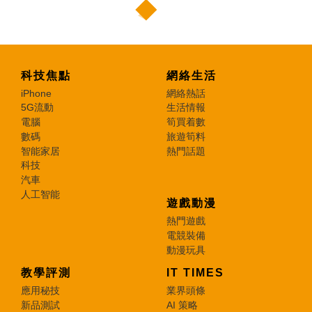
科技焦點
網絡生活
iPhone
網絡熱話
5G流動
生活情報
電腦
筍買着數
數碼
旅遊筍料
智能家居
熱門話題
科技
汽車
人工智能
遊戲動漫
熱門遊戲
電競裝備
動漫玩具
教學評測
IT TIMES
應用秘技
業界頭條
新品測試
AI 策略