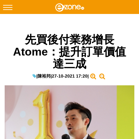
搜尋
先買後付業務增長
Facebook
Instagram
Atome：提升訂單價值
科技焦點
達三成
網絡生活
遊戲動漫
|
陳裕邦
|
27-10-2021 17:20
|
教學評測
EduTech
IT Times
生成式AI與雲端應用
Enterprise Digital Transformation