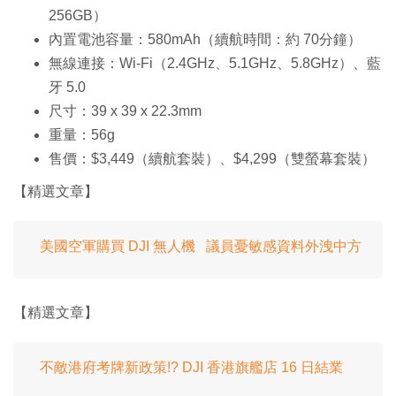
256GB）
內置電池容量：580mAh（續航時間：約 70分鐘）
無線連接：Wi-Fi（2.4GHz、5.1GHz、5.8GHz）、藍
牙 5.0
尺寸：39 x 39 x 22.3mm
重量：56g
售價：$3,449（續航套裝）、$4,299（雙螢幕套裝）
【精選文章】
美國空軍購買 DJI 無人機 議員憂敏感資料外洩中方
【精選文章】
不敵港府考牌新政策!? DJI 香港旗艦店 16 日結業