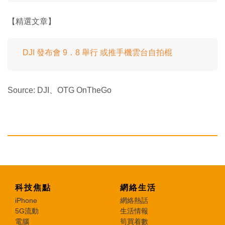
【精選文章】
DJI 發布會 9．8 舉行 或推手機雲台自拍棍
Source: DJI、OTG OnTheGo
科技焦點
網絡生活
iPhone
網絡熱話
5G流動
生活情報
電腦
筍買着數