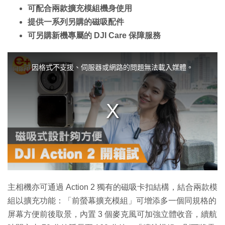
可配合兩款擴充模組機身使用
提供一系列另購的磁吸配件
可另購新機專屬的 DJI Care 保障服務
T
h
i
因格式不支援、伺服器或網路的問題無法載入媒體。
s
i
s
a
m
o
d
a
l
w
i
n
d
o
w
.
主相機亦可通過 Action 2 獨有的磁吸卡扣結構，結合兩款模
組以擴充功能：「前螢幕擴充模組」可增添多一個同規格的
屏幕方便前後取景，內置 3 個麥克風可加強立體收音，續航