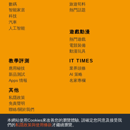
數碼
旅遊筍料
智能家居
熱門話題
科技
汽車
人工智能
遊戲動漫
熱門遊戲
電競裝備
動漫玩具
教學評測
IT TIMES
應用秘技
業界頭條
新品測試
AI 策略
Apps 情報
名家專欄
其他
私隱政策
免責聲明
聯絡/關於我們
本網站使用Cookies來改善您的瀏覽體驗, 請確定您同意及接受我
© 2026 e-zone. All Rights Reserved.
們的
私隱政策與使用條款
才繼續瀏覽。