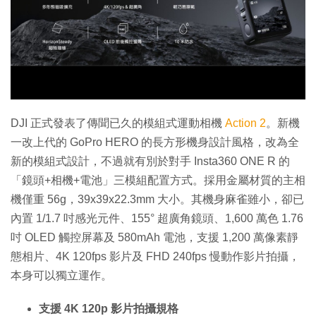
DJI 正式發表了傳聞已久的模組式運動相機
Action 2
。新機
一改上代的 GoPro HERO 的長方形機身設計風格，改為全
新的模組式設計，不過就有別於對手 Insta360 ONE R 的
「鏡頭+相機+電池」三模組配置方式。採用金屬材質的主相
機僅重 56g，39x39x22.3mm 大小。其機身麻雀雖小，卻已
內置 1/1.7 吋感光元件、155° 超廣角鏡頭、1,600 萬色 1.76
吋 OLED 觸控屏幕及 580mAh 電池，支援 1,200 萬像素靜
態相片、4K 120fps 影片及 FHD 240fps 慢動作影片拍攝，
本身可以獨立運作。
支援 4K 120p 影片拍攝規格