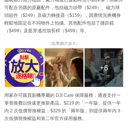
可配合另購的原廠配件，包括磁力頭帶（$249）、磁力球
頭組件（$249）及磁力轉接器（$159），因應情況將機身
輕鬆地固定在不同物件上拍攝。其他配件包括了微距鏡
（$499）及藍芽遙控加長桿（$499）等。
↓點擊圖片放大↓
+6
用家亦可購買新機專屬的 DJI Care 保障服務，通過支付一
筆替換費以快速更換新產品。$219 的「一年版」提供一年
內 2 次低價替換權益；$329 的「兩年版」則提供兩年內 3
次低價替換權益和第二年官方保用服務。