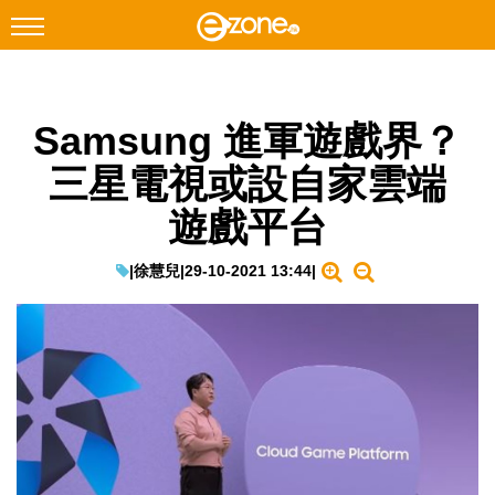
搜尋
Samsung 進軍遊戲界？
Facebook
Instagram
三星電視或設自家雲端
科技焦點
遊戲平台
網絡生活
遊戲動漫
|
徐慧兒
|
29-10-2021 13:44
|
教學評測
EduTech
IT Times
生成式AI與雲端應用
Enterprise Digital Transformation