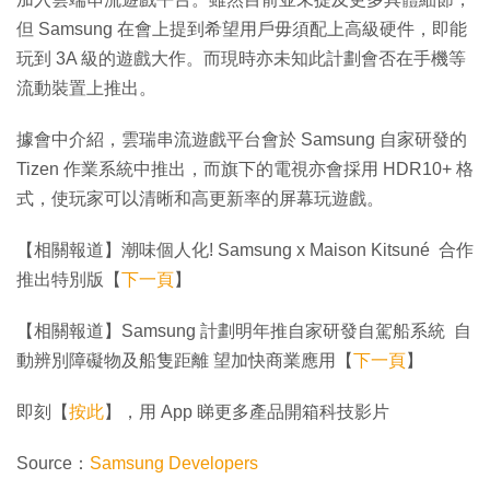
但 Samsung 在會上提到希望用戶毋須配上高級硬件，即能
玩到 3A 級的遊戲大作。而現時亦未知此計劃會否在手機等
流動裝置上推出。
據會中介紹，雲瑞串流遊戲平台會於 Samsung 自家研發的
Tizen 作業系統中推出，而旗下的電視亦會採用 HDR10+ 格
式，使玩家可以清晰和高更新率的屏幕玩遊戲。
【相關報道】潮味個人化! Samsung x Maison Kitsuné 合作
推出特別版【
下一頁
】
【相關報道】Samsung 計劃明年推自家研發自駕船系統 自
動辨別障礙物及船隻距離 望加快商業應用【
下一頁
】
即刻【
按此
】，用 App 睇更多產品開箱科技影片
Source：
Samsung Developers