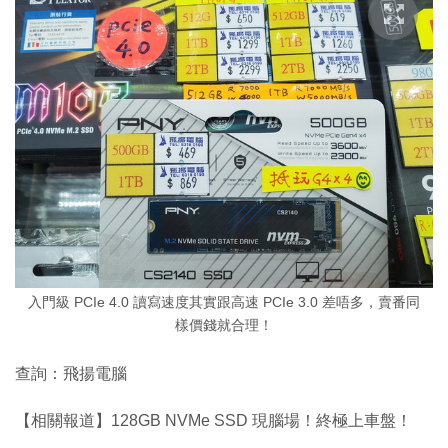
入門級 PCIe 4.0 讀寫速度其實跟高速 PCIe 3.0 差唔多，賣番同
樣價錢就合理！
查詢：飛揚電腦
【相關報道】128GB NVMe SSD 現腦場！終極上車盤！