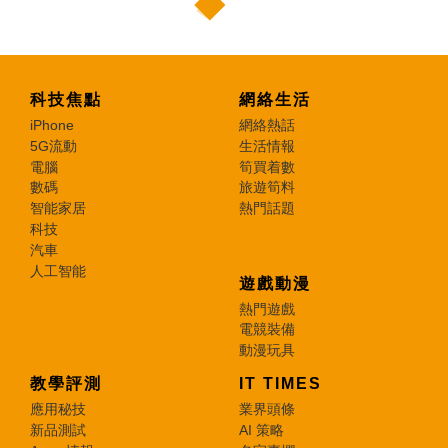
科技焦點
網絡生活
iPhone
網絡熱話
5G流動
生活情報
電腦
筍買着數
數碼
旅遊筍料
智能家居
熱門話題
科技
汽車
人工智能
遊戲動漫
熱門遊戲
電競裝備
動漫玩具
教學評測
IT TIMES
應用秘技
業界頭條
新品測試
AI 策略