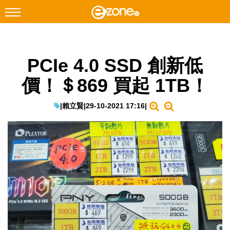
搜尋
PCIe 4.0 SSD 創新低
Facebook
Instagram
價！＄869 買起 1TB！
科技焦點
網絡生活
|
賴立賢
|
29-10-2021 17:16
|
遊戲動漫
教學評測
EduTech
IT Times
生成式AI與雲端應用
Enterprise Digital Transformation