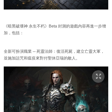
《暗黑破壞神 永生不朽》Beta 封測的遊戲內容再進一步增
加，包括：
全新可扮演職業 ─ 死靈法師：復活死屍，建立亡靈大軍，
並施加詛咒和瘟疫來對付聖休亞瑞的敵人。