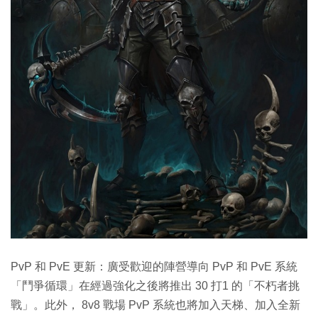
PvP 和 PvE 更新：廣受歡迎的陣營導向 PvP 和 PvE 系統
「鬥爭循環」在經過強化之後將推出 30 打1 的「不朽者挑
戰」。此外， 8v8 戰場 PvP 系統也將加入天梯、加入全新