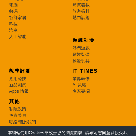
電腦
筍買着數
數碼
旅遊筍料
智能家居
熱門話題
科技
汽車
人工智能
遊戲動漫
熱門遊戲
電競裝備
動漫玩具
教學評測
IT TIMES
應用秘技
業界頭條
新品測試
AI 策略
Apps 情報
名家專欄
其他
私隱政策
免責聲明
聯絡/關於我們
本網站使用Cookies來改善您的瀏覽體驗, 請確定您同意及接受我
© 2026 e-zone. All Rights Reserved.