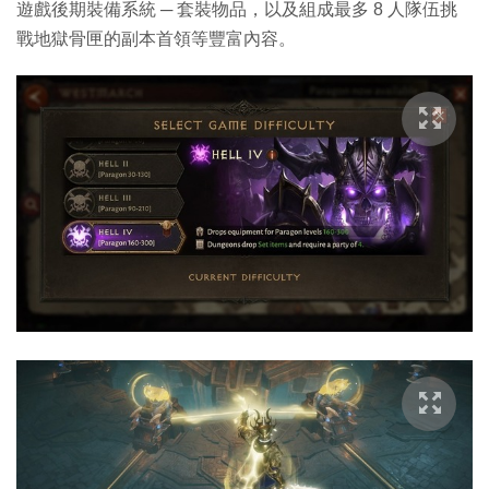
遊戲後期裝備系統 ─ 套裝物品，以及組成最多 8 人隊伍挑
戰地獄骨匣的副本首領等豐富內容。