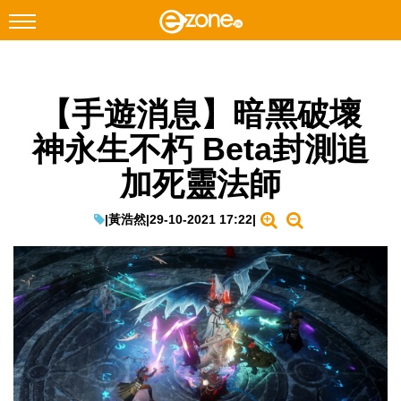
搜尋
【手遊消息】暗黑破壞
Facebook
Instagram
神永生不朽 Beta封測追
科技焦點
加死靈法師
網絡生活
遊戲動漫
|
黃浩然
|
29-10-2021 17:22
|
教學評測
EduTech
IT Times
生成式AI與雲端應用
Enterprise Digital Transformation