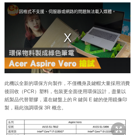
T
h
i
因格式不支援、伺服器或網路的問題無法載入媒體。
s
i
s
a
m
o
d
a
l
w
i
n
d
o
w
.
此機以全新的環保方向製作，不僅機身及鍵帽大量採用消費
後回收（PCR）塑料，包裝更全面使用環保設計，盡量以
紙製品代替塑膠，還在鍵盤上的 R 鍵與 E 鍵的使用鏡像印
製，藉此強調環保 3R 概念。