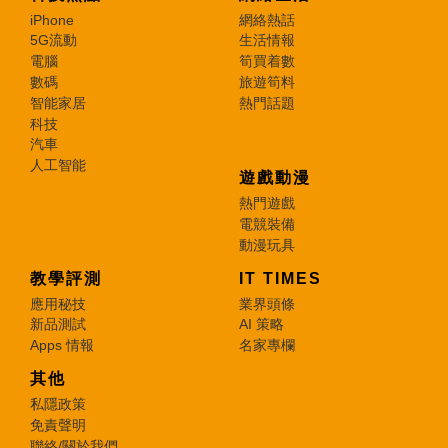
iPhone
網絡熱話
5G流動
生活情報
電腦
筍買着數
數碼
旅遊筍料
智能家居
熱門話題
科技
汽車
人工智能
遊戲動漫
熱門遊戲
電競裝備
動漫玩具
教學評測
IT TIMES
應用秘技
業界頭條
新品測試
AI 策略
Apps 情報
名家專欄
其他
私隱政策
免責聲明
聯絡/關於我們