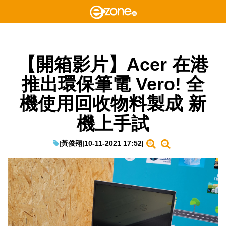
【開箱影片】Acer 在港
推出環保筆電 Vero! 全
機使用回收物料製成 新
機上手試
|
黃俊翔
|
10-11-2021 17:52
|