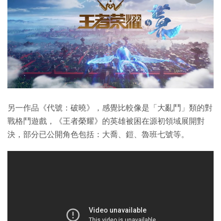
另一作品《代號：破曉》，感覺比較像是「大亂鬥」類的對
戰格鬥遊戲，《王者榮耀》的英雄被困在源初領域展開對
決，部分已公開角色包括：大喬、鎧、魯班七號等。