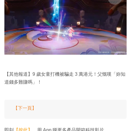
【其他報道】9 歲女童打機被騙走 3 萬港元！父慨嘆「妳知
道錢多難賺嗎」！
【下一頁】
即刻
【按此】
，用 App 睇更多產品開箱科技影片