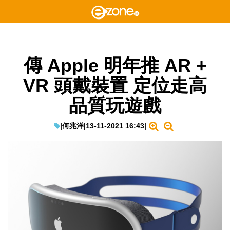
傳 Apple 明年推 AR +
VR 頭戴裝置 定位走高
品質玩遊戲
|
何兆洋
|
13-11-2021 16:43
|