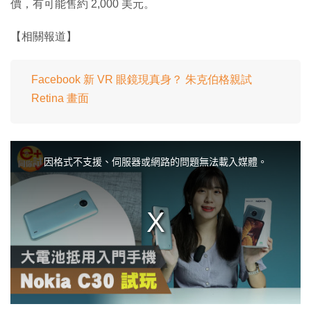
價，有可能售約 2,000 美元。
【相關報道】
Facebook 新 VR 眼鏡現真身？ 朱克伯格親試
Retina 畫面
T
h
i
因格式不支援、伺服器或網路的問題無法載入媒體。
s
i
s
a
m
o
d
a
l
w
i
n
d
o
w
.