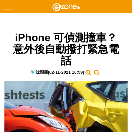
搜尋
iPhone 可偵測撞車？
Facebook
Instagram
意外後自動撥打緊急電
科技焦點
話
網絡生活
遊戲動漫
|
沈穎廉
|
02-11-2021 10:59
|
教學評測
EduTech
IT Times
生成式AI與雲端應用
Enterprise Digital Transformation