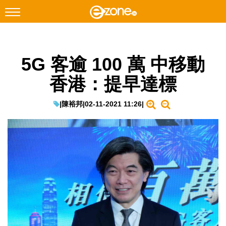
搜尋
5G 客逾 100 萬 中移動
Facebook
Instagram
香港：提早達標
科技焦點
網絡生活
|
陳裕邦
|
02-11-2021 11:26
|
遊戲動漫
教學評測
EduTech
IT Times
生成式AI與雲端應用
Enterprise Digital Transformation