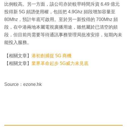
比例較高。另一方面，該公司亦於較早時間斥資 6.49 億元
投得新 5G 頻譜使用權，包括把 4.9Ghz 頻段增加容量至
80Mhz，預計年底可啟用。至於另一新投得的 700Mhz 頻
段，在中港兩地本屬電視廣播用途，雖然屬於已清空的頻
段，但目前尚需要等待通訊事務管理局批准安排，短期內未
能投入服務。
【相關文章】
港初創捕捉 5G 商機
【相關文章】
業界革命起步 5G威力未見底
Source：ezone.hk