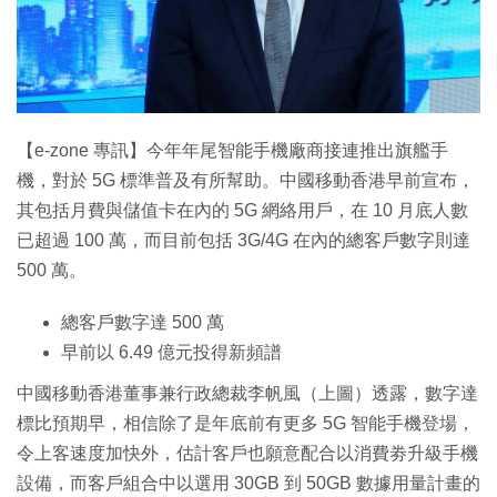
特集
【e-zone 專訊】今年年尾智能手機廠商接連推出旗艦手
機，對於 5G 標準普及有所幫助。中國移動香港早前宣布，
其包括月費與儲值卡在內的 5G 網絡用戶，在 10 月底人數
已超過 100 萬，而目前包括 3G/4G 在內的總客戶數字則達
500 萬。
總客戶數字達 500 萬
早前以 6.49 億元投得新頻譜
中國移動香港董事兼行政總裁李帆風（上圖）透露，數字達
標比預期早，相信除了是年底前有更多 5G 智能手機登場，
令上客速度加快外，估計客戶也願意配合以消費劵升級手機
設備，而客戶組合中以選用 30GB 到 50GB 數據用量計畫的