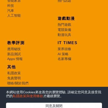
智能家居
熱門話題
科技
汽車
人工智能
遊戲動漫
熱門遊戲
電競裝備
動漫玩具
教學評測
IT TIMES
應用秘技
業界頭條
新品測試
AI 策略
Apps 情報
名家專欄
其他
私隱政策
免責聲明
聯絡/關於我們
本網站使用Cookies來改善您的瀏覽體驗, 請確定您同意及接受我
© 2026 e-zone. All Rights Reserved.
們的
私隱政策與使用條款
才繼續瀏覽。
在Google
同意及關閉
追蹤《e-zone》