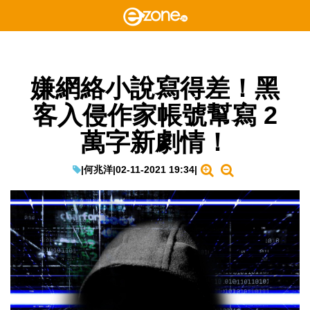
嫌網絡小說寫得差！黑
客入侵作家帳號幫寫 2
萬字新劇情！
|
何兆洋
|
02-11-2021 19:34
|