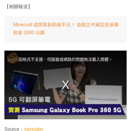
【相關報道】
Minecraft 成黑客新勒索手法！ 遊戲文件藏惡意病毒
勒索 2000 日圓
T
h
i
因格式不支援、伺服器或網路的問題無法載入媒體。
s
i
s
a
m
o
d
a
l
w
i
n
d
o
w
.
Source：
vipreader