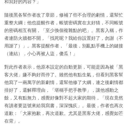
和寫好的內容？」
隨後黑各幫作者改了章節，修補了些不合理的劇情，還幫忙
重整大綱；他也提醒作者，帳號密碼實在太好猜，不同帳號
的密碼相互有關，「至少換個複雜點的吧」。黑客入稱，作
者連防火牆都不開，「找死呢？我給你設置好了，勿謝（不
用謝了）」。黑客提醒作者，「最後，別亂點手機上的鍵接
（連結），小心再被人盜，傻瓜！」
對此作者表示，他原本設定的自動更新，可能是因為被「黑
客大佬」嫌不夠好而停了。雖然他有點生氣，但看到黑客幫
他寫了一兩萬字的新劇情，還幫他修了大綱，連之後劇情都
排好了，還解釋理由，「堪稱手把手教學」，讓他感動之
餘，又有點無力，感覺好像對不起大家的期待，「現在竟然
有讀者要盜號來給我寫書，深深愧疚」。最後，作者也再次
道歉：「大家抱歉，再次道歉。尤其是黑客大佬，感覺如芒
在背」。