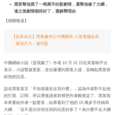
黑客幫他寫了一兩萬字的新劇情，還幫他修了大綱，
連之後劇情都排好了，還解釋理由
【相關報道】
【反客為主】黑客嫌夾公仔機難夾 入侵電腦改為
「最強爪力」被判監
中國網絡小說《是我瘋了》作者 10 月 31 日在其發稿平台
表示，小說暫緩更新，並自爆遭到黑客入侵，並轉貼黑客留
給他的訊息。
該名黑客直言「不知道最近在寫什麼」，認為作者對不起他
的打賞、訂閱，所以潛進讀者群裡把作者帳號盜了。黑客指
本來要給作者一點驚喜，結果看到了他的 15 萬多字存稿和
大綱，「這不是比你現在寫的玩意好多了？為什麼不走大綱