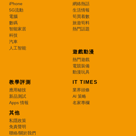
iPhone
網絡熱話
5G流動
生活情報
電腦
筍買着數
數碼
旅遊筍料
智能家居
熱門話題
科技
汽車
人工智能
遊戲動漫
熱門遊戲
電競裝備
動漫玩具
教學評測
IT TIMES
應用秘技
業界頭條
新品測試
AI 策略
Apps 情報
名家專欄
其他
私隱政策
免責聲明
聯絡/關於我們