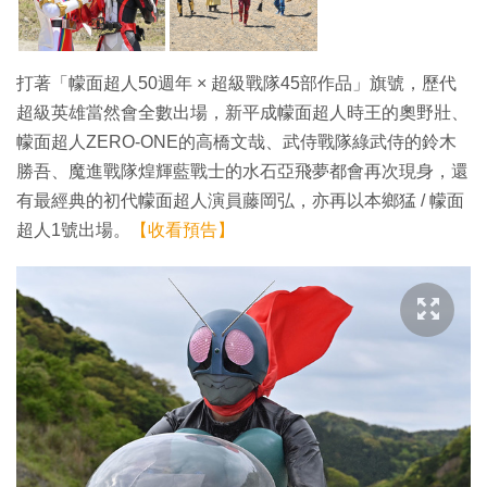
打著「幪面超人50週年 × 超級戰隊45部作品」旗號，歷代
超級英雄當然會全數出場，新平成幪面超人時王的奧野壯、
幪面超人ZERO-ONE的高橋文哉、武侍戰隊綠武侍的鈴木
勝吾、魔進戰隊煌輝藍戰士的水石亞飛夢都會再次現身，還
有最經典的初代幪面超人演員藤岡弘，亦再以本鄉猛 / 幪面
超人1號出場。
【收看預告】