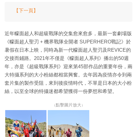
【下一頁】
近年幪面超人和超級戰隊的交集愈來愈多，最新一套劇場版
《幪面超人聖刃 + 機界戰隊全開者 SUPERHERO戰記》於
暑假在日本上映，同時為新一代幪面超人聖刃及REVICE的
交接而鋪路。2021年不僅是《幪面超人系列》播出的50週
年，亦是《超級戰隊系列》迎來第45部作品的重要年份，兩
大特攝系列的大小粉絲都相當興奮。去年因為疫情亦令到兩
套片集的製作受阻，來到後疫情時代，不單是日本的大小粉
絲，以至全球的特攝迷都希望獲得一份夢想和希望。
↓點擊圖片放大↓