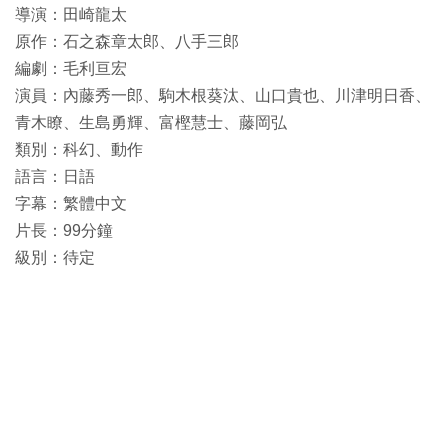
導演：田崎龍太
原作：石之森章太郎、八手三郎
編劇：毛利亘宏
演員：內藤秀一郎、駒木根葵汰、山口貴也、川津明日香、
青木瞭、生島勇輝、富樫慧士、藤岡弘
類別：科幻、動作
語言：日語
字幕：繁體中文
片長：99分鐘
級別：待定