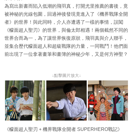
為寫出新書而陷入低潮的飛羽真，打開尤里推薦的書後，竟
被神秘的光線包圍，回過神後發現竟進入了《機界戰隊全開
者》的世界！與此同時，介人亦遭遇了一樣的事情，誤闖
《幪面超人聖刃》的世界，與倫太郎相遇！兩個截然不同的
世界合而為一，為了讓世界恢復原狀，飛羽真與介人聯手，
並集合歷代幪面超人和超級戰隊的力量，一同戰鬥！他們面
前出現了一位拿著畫筆和畫簿的神秘少年，又是何方神聖？
↓點擊圖片放大↓
《幪面超人聖刃 + 機界戰隊全開者 SUPERHERO戰記》