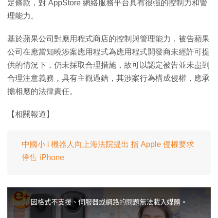
定條款，對 AppStore 網絡服務平台具有很強的控制力和管
理能力。
基於蘋果公司對應用程式商店的控制與管理能力，被告蘋果
公司在應當知曉涉案應用程式為應用程式開發商未經許可提
供的情況下，仍未採取合理措施，故可以認定被告並未盡到
合理注意義務，具有主觀過錯，其涉案行為構成侵權，應承
擔相應的法律責任。
【相關報道】
中國小 i 機器人向上海法院提出 指 Apple 侵權要求
停售 iPhone
T
h
i
因格式不支援、伺服器或網路的問題無法載入媒體。
s
i
s