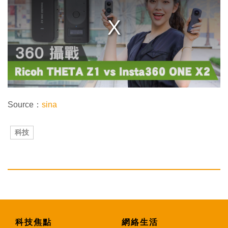
a
m
o
d
a
l
w
i
n
d
o
w
.
Source：
sina
科技
科技焦點
網絡生活