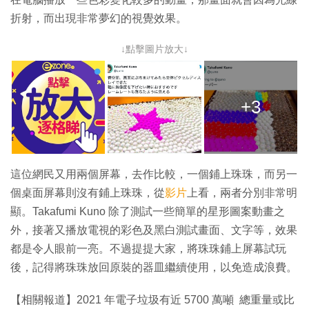
折射，而出現非常夢幻的視覺效果。
↓點擊圖片放大↓
+3
這位網民又用兩個屏幕，去作比較，一個鋪上珠珠，而另一
個桌面屏幕則沒有鋪上珠珠，從
影片
上看，兩者分別非常明
顯。Takafumi Kuno 除了測試一些簡單的星形圖案動畫之
外，接著又播放電視的彩色及黑白測試畫面、文字等，效果
都是令人眼前一亮。不過提提大家，將珠珠鋪上屏幕試玩
後，記得將珠珠放回原裝的器皿繼續使用，以免造成浪費。
【相關報道】2021 年電子垃圾有近 5700 萬噸 總重量或比