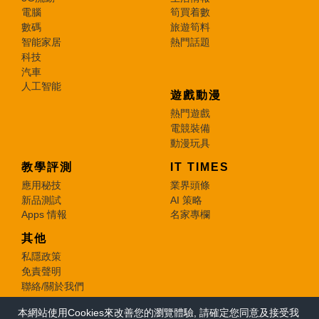
電腦
筍買着數
數碼
旅遊筍料
智能家居
熱門話題
科技
汽車
人工智能
遊戲動漫
熱門遊戲
電競裝備
動漫玩具
教學評測
IT TIMES
應用秘技
業界頭條
新品測試
AI 策略
Apps 情報
名家專欄
其他
私隱政策
免責聲明
聯絡/關於我們
本網站使用Cookies來改善您的瀏覽體驗, 請確定您同意及接受我
© 2026 e-zone. All Rights Reserved.