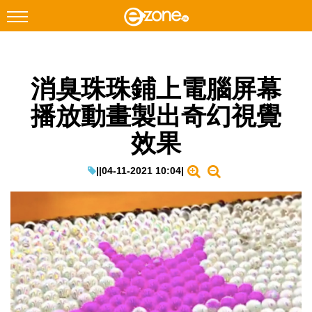
搜尋
消臭珠珠鋪上電腦屏幕
Facebook
Instagram
播放動畫製出奇幻視覺
科技焦點
效果
網絡生活
遊戲動漫
|
|
04-11-2021 10:04
|
教學評測
EduTech
IT Times
生成式AI與雲端應用
Enterprise Digital Transformation