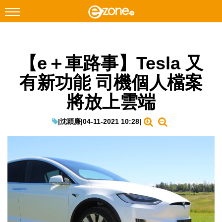
搜尋
【e＋車路事】Tesla 又
Facebook
Instagram
有新功能 司機個人檔案
科技焦點
將放上雲端
網絡生活
遊戲動漫
|
沈穎廉
|
04-11-2021 10:28
|
教學評測
EduTech
IT Times
生成式AI與雲端應用
Enterprise Digital Transformation