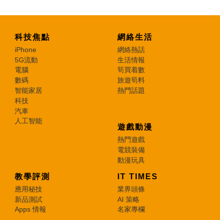
科技焦點
網絡生活
iPhone
網絡熱話
5G流動
生活情報
電腦
筍買着數
數碼
旅遊筍料
智能家居
熱門話題
科技
汽車
人工智能
遊戲動漫
熱門遊戲
電競裝備
動漫玩具
教學評測
IT TIMES
應用秘技
業界頭條
新品測試
AI 策略
Apps 情報
名家專欄