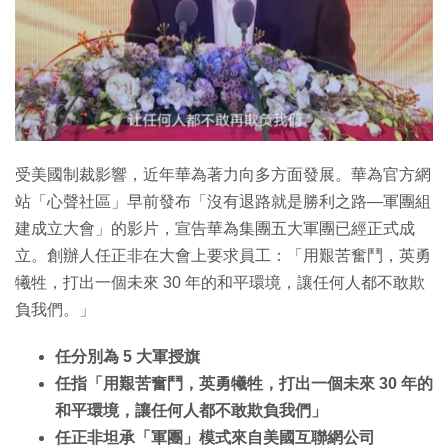
受美國制裁影響，近年華為著力向多方面發展。華為官方網
站「心聲社區」早前發布「沒有退路就是勝利之路—軍團組
建成立大會」的影片，宣告華為集團五大軍團已經正式成
立。創辦人任正非在大會上要求員工：「用艱苦奮鬥，英勇
犧牲，打出一個未來 30 年的和平環境，讓任何人都不敢欺
負我們。」
任分別為 5 大軍授旗
任指「用艱苦奮鬥，英勇犧牲，打出一個未來 30 年的
和平環境，讓任何人都不敢欺負我們」
任正非坦承「軍團」模式來自美國互聯網公司