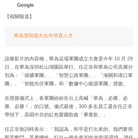
Google
【相關報道】
華為雲與嶺大合作培育人才
該條影片的內容稱，華為這場軍團成立大會是今年 10 月 29
日，在華為深圳松山湖園區舉行。任正非和華為公司高層分
別為：「煤礦軍團」、「智慧公路軍團」、「海關和港口軍
團」、「智能光伏軍團」和「數據中心能源軍團」授旗。
在授旗儀式上，各軍團紛紛在台上高喊「華為，必勝、必
勝、必勝！」的口號。儀式最後，300 多名員工還在任正非
帶領下，高唱中共的紅色愛國歌曲「畢業歌」。
任正非致詞時表示：「我認為，和平是打出來的。我們要用
艱苦奮鬥，英勇犧牲，打出一個未來30年的和平環境，讓任