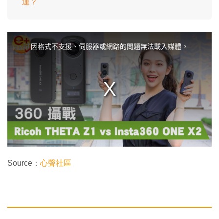
運？
T
h
i
因格式不支援、伺服器或網路的問題無法載入媒體。
s
i
s
a
m
o
d
a
l
w
i
n
d
o
w
.
Source：
心聲社區