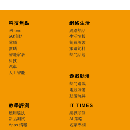
科技焦點
網絡生活
iPhone
網絡熱話
5G流動
生活情報
電腦
筍買着數
數碼
旅遊筍料
智能家居
熱門話題
科技
汽車
人工智能
遊戲動漫
熱門遊戲
電競裝備
動漫玩具
教學評測
IT TIMES
應用秘技
業界頭條
新品測試
AI 策略
Apps 情報
名家專欄