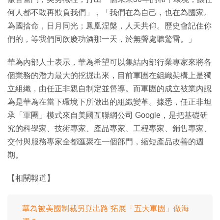
何人都不敢再欺負我們」，「我們在為自己，也在為國家。
為國捨命，日月同光；鳳凰涅槃，人天共仰。歷史會記住你
們的，等我們同飲慶功酒那一天，於無聲處聽驚雷。」
華為內部人士表示，華為希望可以集結內部行業專家來將各
個業務的潛力最大的挖掘出來，目前軍團在組織架構上是獨
立組織，由任正非親自制定並督導。而軍團的成立被業內認
為是華為在當下環境下所做出的組織變革。據悉，任正非坦
承「軍團」模式來自美國互聯網公司 Google，是把基礎研
究的科學家、技術專家、產品專家、工程專家、銷售專家、
交付與服務專家全都匯聚在一個部門，縮短產品改善的週
期。
【相關報道】
華為被美國制裁另覓出路 拓展「五大軍團」做海