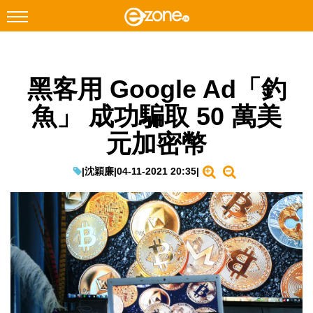
搜尋
黑客用 Google Ad「釣
Facebook
Instagram
魚」 成功騙取 50 萬美
科技焦點
元加密幣
網絡生活
遊戲動漫
|
沈穎廉
|
04-11-2021 20:35
|
教學評測
EduTech
IT Times
生成式AI與雲端應用
Enterprise Digital Transformation