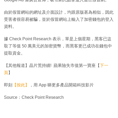
由於假冒網站的網址及介面設計，均跟原版甚為相似，因此
受害者很容易被騙，並於假冒網站上輸入了加密錢包的登入
資料。
據 Check Point Research 表示，單是上個星期，黑客已盜
取了等值 50 萬美元的加密貨幣，而黑客更已成功在錢包中
提取資金。
【其他報道】晶片荒持續! 蘋果險失市值第一寶座【
下一
頁
】
即刻
【按此】
，用 App 睇更多產品開箱科技影片
Source：Check Point Research