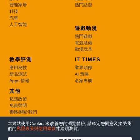
智能家居
熱門話題
科技
汽車
人工智能
遊戲動漫
熱門遊戲
電競裝備
動漫玩具
教學評測
IT TIMES
應用秘技
業界頭條
新品測試
AI 策略
Apps 情報
名家專欄
其他
私隱政策
免責聲明
聯絡/關於我們
本網站使用Cookies來改善您的瀏覽體驗, 請確定您同意及接受我
© 2026 e-zone. All Rights Reserved.
們的
私隱政策與使用條款
才繼續瀏覽。
在Google