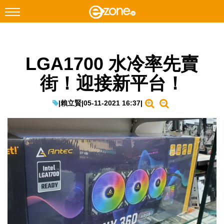
搜尋
LGA1700 水冷率先賣
Facebook
Instagram
街！迎接新平台！
科技焦點
網絡生活
|
賴立賢
|
05-11-2021 16:37
|
遊戲動漫
教學評測
EduTech
IT Times
生成式AI與雲端應用
Enterprise Digital Transformation