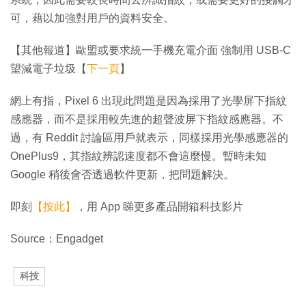
可，藉以加強對用戶的資料安全。
【其他報道】歐盟或要求統一手機充電介面 強制用 USB-C
望減電子垃圾【
下一頁
】
網上有指，Pixel 6 出現此問題是因為採用了光學屏下指紋
感應器，而不是採用較先進的超聲波屏下指紋感應器。不
過，有 Reddit 討論區用戶就表示，同樣採用光學感應器的
OnePlus9，其指紋辨認速度都不會這麼慢。暫時未知
Google 稍後會否透過軟件更新，把問題解決。
即刻
【按此】
，用 App 睇更多產品開箱科技影片
Source：Engadget
科技