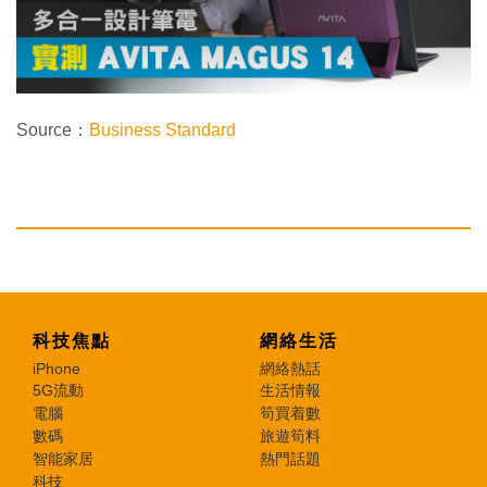
d
o
w
.
Source：
Business Standard
科技焦點
網絡生活
iPhone
網絡熱話
5G流動
生活情報
電腦
筍買着數
數碼
旅遊筍料
智能家居
熱門話題
科技