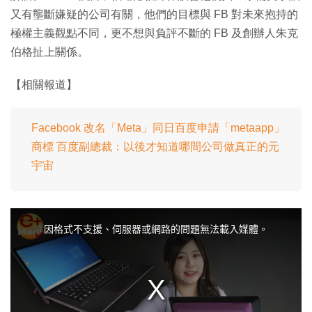
又有壟斷嫌疑的公司有關，他們的目標與 FB 對未來抱持的
極權主義觀點不同，更不想與負評不斷的 FB 及創辦人朱克
伯格扯上關係。
【相關報道】
Facebook 改名「Meta」同日百度申請「metaapp」
商標 百度副總裁：以後才知道哪間公司做真正的元
宇宙
T
h
i
因格式不支援、伺服器或網路的問題無法載入媒體。
s
i
s
a
m
o
d
a
l
w
i
n