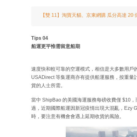
【雙 11】淘寶天貓、京東網購 瓜分高達 20
Tips 04
船運更平惟需留意船期
速度快和較可靠的空運模式，相信是大多數用戶的集運首選
USADirect 等集運商亦有提供船運服務，
貨的人士所需。
當中 ShipBao 的美國海運服務每磅收費僅 $10，而 
過，近期國際船運因新冠疫情出現大混亂，Ezy 
時，要注意有機會會遇上延期收貨的風險。