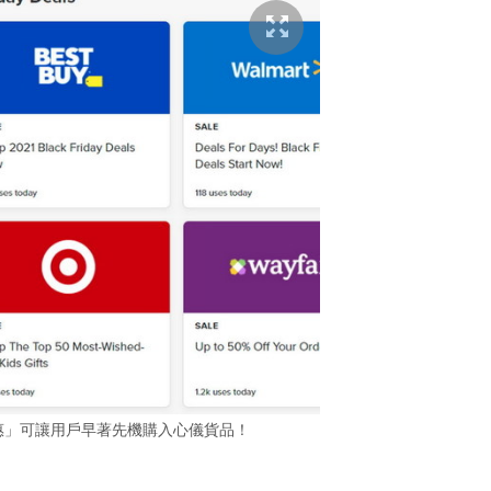
「早鳥優惠」可讓用戶早著先機購入心儀貨品！