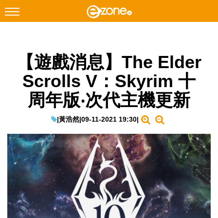
搜尋
【遊戲消息】The Elder
Facebook
Instagram
Scrolls V：Skyrim 十
科技焦點
周年版‧次代主機更新
網絡生活
遊戲動漫
|
黃浩然
|
09-11-2021 19:30
|
教學評測
EduTech
IT Times
生成式AI與雲端應用
Enterprise Digital Transformation