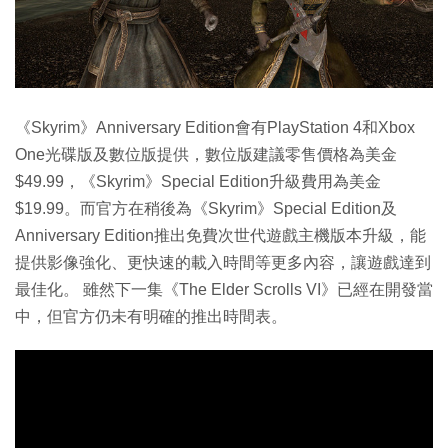
《Skyrim》Anniversary Edition會有PlayStation 4和Xbox
One光碟版及數位版提供，數位版建議零售價格為美金
$49.99，《Skyrim》Special Edition升級費用為美金
$19.99。而官方在稍後為《Skyrim》Special Edition及
Anniversary Edition推出免費次世代遊戲主機版本升級，能
提供影像強化、更快速的載入時間等更多內容，讓遊戲達到
最佳化。 雖然下一集《The Elder Scrolls VI》已經在開發當
中，但官方仍未有明確的推出時間表。