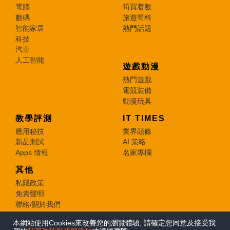
電腦
筍買着數
數碼
旅遊筍料
智能家居
熱門話題
科技
汽車
人工智能
遊戲動漫
熱門遊戲
電競裝備
動漫玩具
教學評測
IT TIMES
應用秘技
業界頭條
新品測試
AI 策略
Apps 情報
名家專欄
其他
私隱政策
免責聲明
聯絡/關於我們
本網站使用Cookies來改善您的瀏覽體驗, 請確定您同意及接受我
© 2026 e-zone. All Rights Reserved.