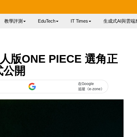
教學評測
EduTech
IT Times
生成式AI與雲端
真人版ONE PIECE 選角正
式公開
在Google
追蹤《e-zone》