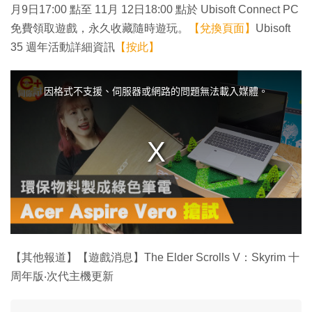
月9日17:00 點至 11月 12日18:00 點於 Ubisoft Connect PC
免費領取遊戲，永久收藏隨時遊玩。
【兌換頁面】
Ubisoft
35 週年活動詳細資訊
【按此】
T
h
i
因格式不支援、伺服器或網路的問題無法載入媒體。
s
i
s
a
m
o
d
a
l
w
i
n
d
o
w
.
【其他報道】【遊戲消息】The Elder Scrolls V：Skyrim 十
周年版‧次代主機更新