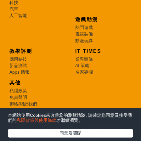
科技
汽車
人工智能
遊戲動漫
熱門遊戲
電競裝備
動漫玩具
教學評測
IT TIMES
應用秘技
業界頭條
新品測試
AI 策略
Apps 情報
名家專欄
其他
私隱政策
免責聲明
聯絡/關於我們
本網站使用Cookies來改善您的瀏覽體驗, 請確定您同意及接受我
© 2026 e-zone. All Rights Reserved.
們的
私隱政策與使用條款
才繼續瀏覽。
在Google
同意及關閉
追蹤《e-zone》