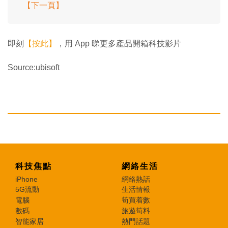
【下一頁】
即刻
【按此】
，用 App 睇更多產品開箱科技影片
Source:ubisoft
科技焦點
網絡生活
iPhone
網絡熱話
5G流動
生活情報
電腦
筍買着數
數碼
旅遊筍料
智能家居
熱門話題