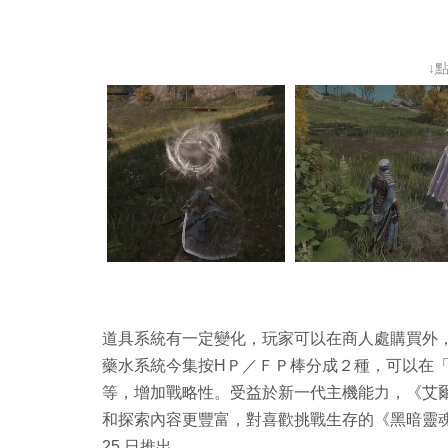
↓
道具系統有一定變化，玩家可以在商人處購買外
藥水系統今集按HＰ／ＦＰ棒分成２種，可以在
等，增加戰略性。受益於新一代主機能力，《艾
和探索內容更豐富，對喜歡挑戰生存的《黑暗靈魂》
25 日推出。