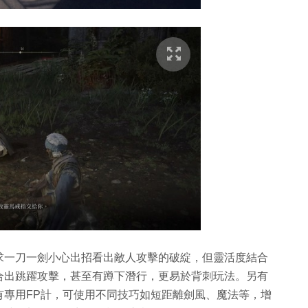
求一刀一劍小心出招看出敵人攻擊的破綻，但靈活度結合
合出跳躍攻擊，甚至有蹲下潛行，更易於背刺玩法。另有
有專用FP計，可使用不同技巧如短距離劍風、魔法等，增