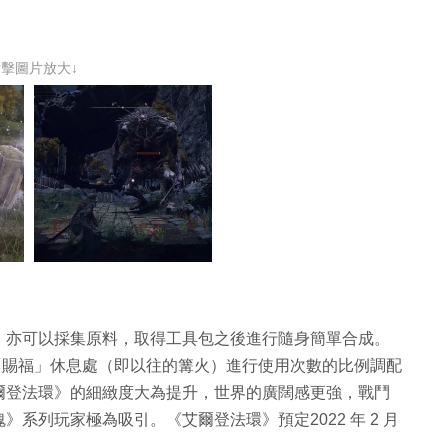
點擊圖片放大↓
，亦可以採集原料，取得工具包之後進行隨身簡單合成。
「賜福」休息處（即以往的篝火）進行使用次數的比例調配
爾登法環》的細緻度大為提升，世界的廣闊感更強，戰鬥
系列玩家極為吸引。《艾爾登法環》預定2022 年 2 月