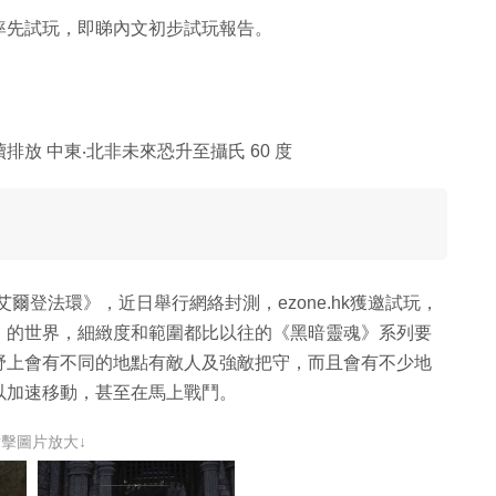
率先試玩，即睇內文初步試玩報告。
放 中東‧北非未來恐升至攝氏 60 度
X|S發表的《艾爾登法環》，近日舉行網絡封測，ezone.hk獲邀試玩，
」的世界，細緻度和範圍都比以往的《黑暗靈魂》系列要
野上會有不同的地點有敵人及強敵把守，而且會有不少地
以加速移動，甚至在馬上戰鬥。
點擊圖片放大↓