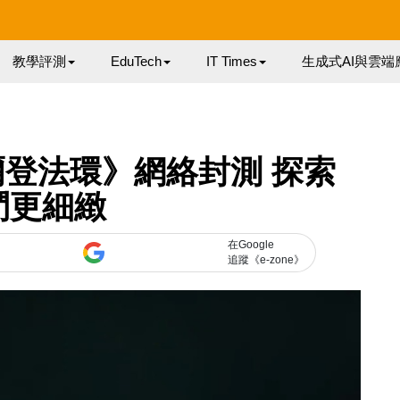
教學評測
EduTech
IT Times
生成式AI與雲端
登法環》網絡封測 探索
鬥更細緻
在Google
追蹤《e-zone》