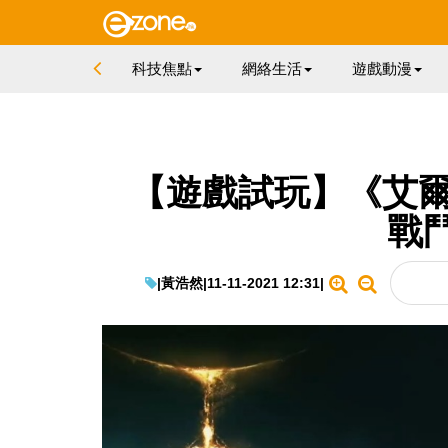
科技焦點
網絡生活
遊戲動漫
【遊戲試玩】《艾爾
戰
|
黃浩然
|
11-11-2021 12:31
|