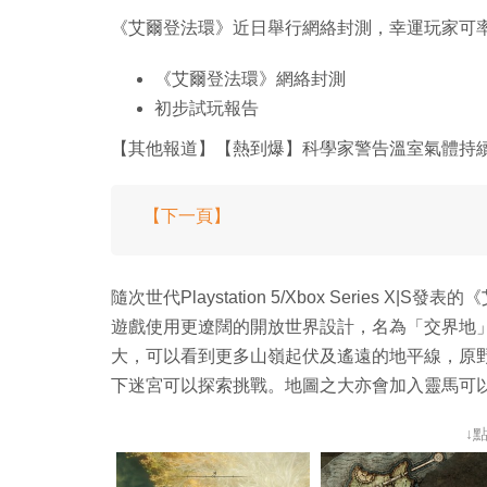
《艾爾登法環》近日舉行網絡封測，幸運玩家可
《艾爾登法環》網絡封測
初步試玩報告
【其他報道】【熱到爆】科學家警告溫室氣體持續排
【下一頁】
隨次世代Playstation 5/Xbox Series 
遊戲使用更遼闊的開放世界設計，名為「交界地
大，可以看到更多山嶺起伏及遙遠的地平線，原
下迷宮可以探索挑戰。地圖之大亦會加入靈馬可
↓