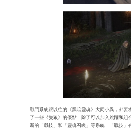
戰鬥系統跟以往的《黑暗靈魂》大同小異，都要
了一些《隻狼》的優點，除了可以加入跳躍和組
新的「戰技」和「靈魂召喚」等系統，「戰技」