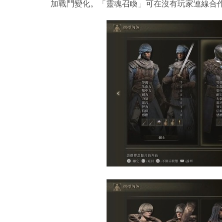
加戰鬥變化。「靈魂召喚」可在沒有玩家連線合作