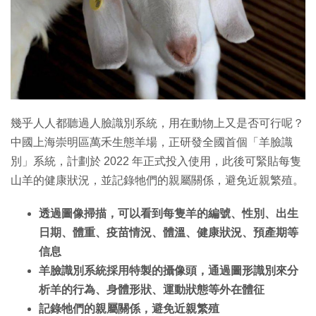
幾乎人人都聽過人臉識別系統，用在動物上又是否可行呢？
中國上海崇明區萬禾生態羊場，正研發全國首個「羊臉識
別」系統，計劃於 2022 年正式投入使用，此後可緊貼每隻
山羊的健康狀況，並記錄牠們的親屬關係，避免近親繁殖。
透過圖像掃描，可以看到每隻羊的編號、性別、出生
日期、體重、疫苗情況、體溫、健康狀況、預產期等
信息
羊臉識別系統採用特製的攝像頭，通過圖形識別來分
析羊的行為、身體形狀、運動狀態等外在體征
記錄牠們的親屬關係，避免近親繁殖