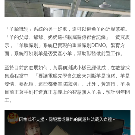
「羊臉識別」系統的另一好處，還可以避免羊的近親繁殖。
「羊的父母、爺爺、奶奶這些親屬關係都會記錄」，黃震表
示，「羊臉識別」系統已實現的重量識別DEMO。繁育方
面，系統可辨別羊是否要產小羊，幫助獸醫做前置工作。
至於目前的進展如何，黃震稱測試小樣已經做成，在數據採
集過程當中，「要讓電腦先學會怎麽來判斷羊是拉稀、羊是
發情、要配種，這些都要電腦識別」。此外，黃震指，羊場
目前正著手到打造真正意義上的智慧無人羊場，預計明年開
工。
T
h
i
因格式不支援、伺服器或網路的問題無法載入媒體。
s
i
s
a
m