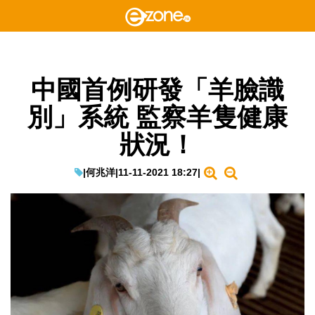
中國首例研發「羊臉識
別」系統 監察羊隻健康
狀況！
|
何兆洋
|
11-11-2021 18:27
|