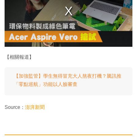
o
d
a
l
w
i
n
d
o
w
.
【相關報道】
【加強監管】學生無得冒充大人熬夜打機？騰訊推
「零點巡航」功能以人臉審查
Source：
澎湃新聞