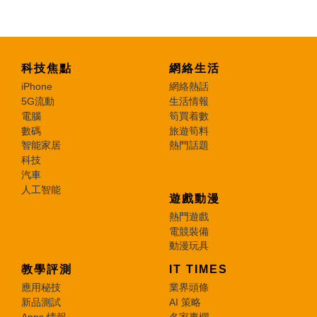
科技焦點
網絡生活
iPhone
網絡熱話
5G流動
生活情報
電腦
筍買着數
數碼
旅遊筍料
智能家居
熱門話題
科技
汽車
人工智能
遊戲動漫
熱門遊戲
電競裝備
動漫玩具
教學評測
IT TIMES
應用秘技
業界頭條
新品測試
AI 策略
Apps 情報
名家專欄