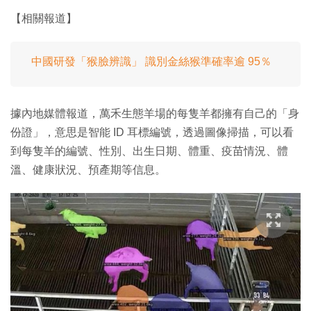
【相關報道】
中國研發「猴臉辨識」 識別金絲猴準確率逾 95％
據內地媒體報道，萬禾生態羊場的每隻羊都擁有自己的「身
份證」，意思是智能 ID 耳標編號，透過圖像掃描，可以看
到每隻羊的編號、性別、出生日期、體重、疫苗情況、體
溫、健康狀況、預產期等信息。