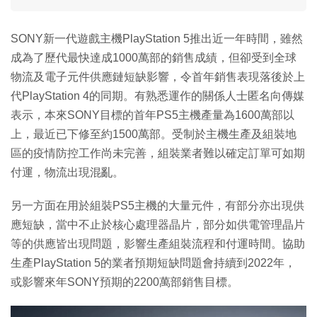
SONY新一代遊戲主機PlayStation 5推出近一年時間，雖然
成為了歷代最快達成1000萬部的銷售成績，但卻受到全球
物流及電子元件供應鏈短缺影響，令首年銷售表現落後於上
代PlayStation 4的同期。有熟悉運作的關係人士匿名向傳媒
表示，本來SONY目標的首年PS5主機產量為1600萬部以
上，最近已下修至約1500萬部。受制於主機生產及組裝地
區的疫情防控工作尚未完善，組裝業者難以確定訂單可如期
付運，物流出現混亂。
另一方面在用於組裝PS5主機的大量元件，有部分亦出現供
應短缺，當中不止於核心處理器晶片，部分如供電管理晶片
等的供應皆出現問題，影響生產組裝流程和付運時間。協助
生產PlayStation 5的業者預期短缺問題會持續到2022年，
或影響來年SONY預期的2200萬部銷售目標。