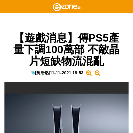
【遊戲消息】傳PS5產
量下調100萬部 不敵晶
片短缺物流混亂
|
黃浩然
|
11-11-2021 18:53
|