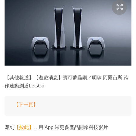
【其他報道】【遊戲消息】寶可夢晶鑽／明珠‧阿爾宙斯 跨
作連動劍盾LetsGo
【下一頁】
即刻
【按此】
，用 App 睇更多產品開箱科技影片