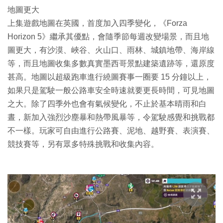
地圖更大
上集遊戲地圖在英國，首度加入四季變化，《Forza
Horizon 5》繼承其優點，會隨季節每週改變場景，而且地
圖更大，有沙漠、峽谷、火山口、雨林、城鎮地帶、海岸線
等，而且地圖收集多數真實墨西哥景點建築遺跡等，還原度
甚高。地圖以超級跑車進行繞圖賽事一圈要 15 分鐘以上，
如果只是駕駛一般公路車安全時速就要更長時間，可見地圖
之大。除了四季外也會有氣候變化，不止於基本晴雨和白
晝，新加入強烈沙塵暴和熱帶風暴等，令駕駛感覺和挑戰都
不一樣。玩家可自由進行公路賽、泥地、越野賽、表演賽、
競技賽等，另有眾多特殊挑戰和收集內容。