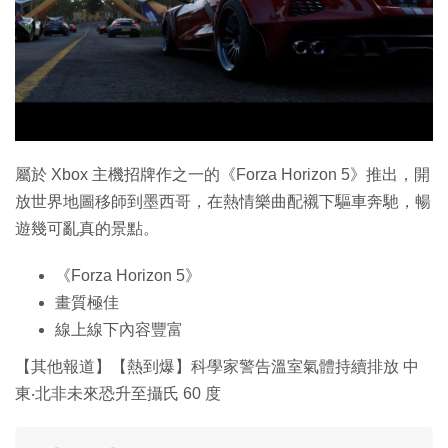
特集
屬於 Xbox 主機招牌作之一的《Forza Horizon 5》推出，開
放世界地圖移師到墨西哥，在熱情樂曲配襯下驅車奔馳，暢
遊幾可亂真的景點。
《Forza Horizon 5》
畫質極佳
線上線下內容豐富
【其他報道】【熱到爆】科學家警告溫室氣體持續排放 中
東‧北非未來恐升至攝氏 60 度