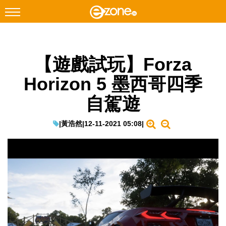
搜尋
【遊戲試玩】Forza
Facebook
Instagram
Horizon 5 墨西哥四季
科技焦點
自駕遊
網絡生活
遊戲動漫
|
黃浩然
|
12-11-2021 05:08
|
教學評測
EduTech
IT Times
生成式AI與雲端應用
Enterprise Digital Transformation