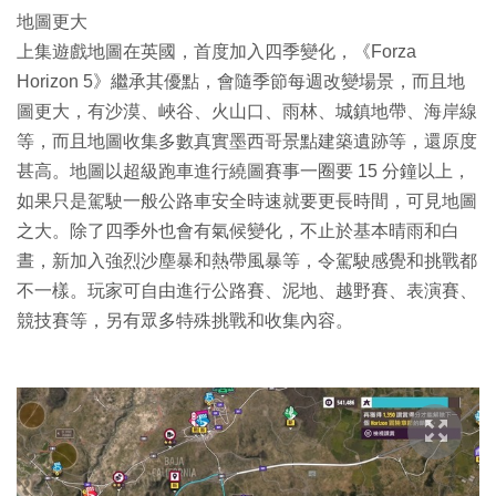
地圖更大
上集遊戲地圖在英國，首度加入四季變化，《Forza
Horizon 5》繼承其優點，會隨季節每週改變場景，而且地
圖更大，有沙漠、峽谷、火山口、雨林、城鎮地帶、海岸線
等，而且地圖收集多數真實墨西哥景點建築遺跡等，還原度
甚高。地圖以超級跑車進行繞圖賽事一圈要 15 分鐘以上，
如果只是駕駛一般公路車安全時速就要更長時間，可見地圖
之大。除了四季外也會有氣候變化，不止於基本晴雨和白
晝，新加入強烈沙塵暴和熱帶風暴等，令駕駛感覺和挑戰都
不一樣。玩家可自由進行公路賽、泥地、越野賽、表演賽、
競技賽等，另有眾多特殊挑戰和收集內容。