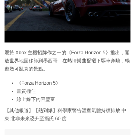
屬於 Xbox 主機招牌作之一的《Forza Horizon 5》推出，開
放世界地圖移師到墨西哥，在熱情樂曲配襯下驅車奔馳，暢
遊幾可亂真的景點。
《Forza Horizon 5》
畫質極佳
線上線下內容豐富
【其他報道】【熱到爆】科學家警告溫室氣體持續排放 中
東‧北非未來恐升至攝氏 60 度