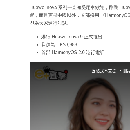
Huawei nova 系列一直頗受用家歡迎，剛剛 Hu
置，而且更是中國以外，首部採用 《HarmonyOS
即為大家進行測試。
港行 Huawei nova 9 正式推出
售價為 HK$3,988
首部 HarmonyOS 2.0 港行電話
T
h
i
因格式不支援、伺服
s
i
s
a
m
o
d
a
l
w
i
n
d
o
w
.