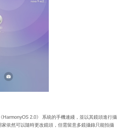
rmonyOS 2.0》 系統的手機連綫，並以其鏡頭進行攝
用家依然可以隨時更改鏡頭，但需留意多鏡攝錄只能拍攝