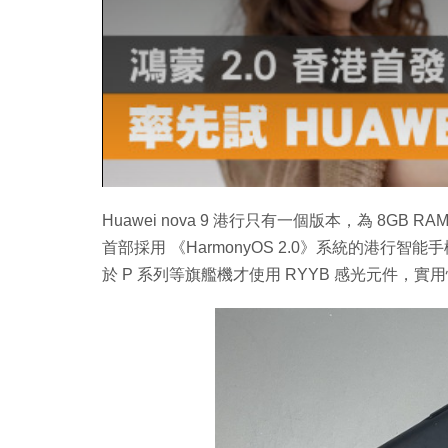
Huawei nova 9 港行只有一個版本，為 8GB R
首部採用 《HarmonyOS 2.0》系統的港行智
於 P 系列等旗艦機才使用 RYYB 感光元件，實