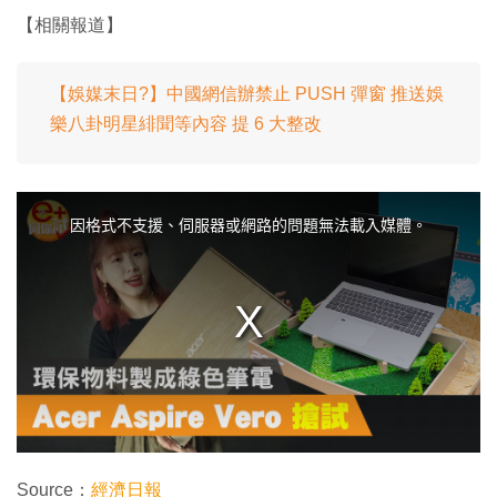
【相關報道】
【娛媒末日?】中國網信辦禁止 PUSH 彈窗 推送娛
樂八卦明星緋聞等內容 提 6 大整改
T
h
i
因格式不支援、伺服器或網路的問題無法載入媒體。
s
i
s
a
m
o
d
a
l
w
i
n
d
o
w
.
Source：
經濟日報