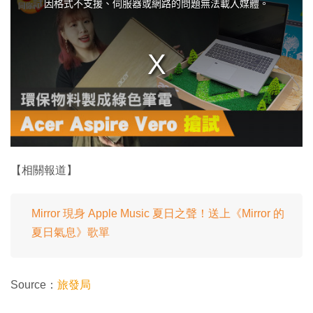
因格式不支援、伺服器或網路的問題無法載入媒體。
s
i
s
a
m
o
d
a
l
w
i
n
d
o
w
.
【相關報道】
Mirror 現身 Apple Music 夏日之聲！送上《Mirror 的
夏日氣息》歌單
Source：
旅發局