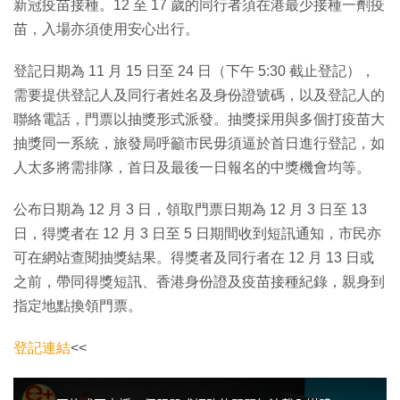
新冠疫苗接種。12 至 17 歲的同行者須在港最少接種一劑疫
苗，入場亦須使用安心出行。
登記日期為 11 月 15 日至 24 日（下午 5:30 截止登記），
需要提供登記人及同行者姓名及身份證號碼，以及登記人的
聯絡電話，門票以抽獎形式派發。抽獎採用與多個打疫苗大
抽獎同一系統，旅發局呼籲市民毋須逼於首日進行登記，如
人太多將需排隊，首日及最後一日報名的中獎機會均等。
公布日期為 12 月 3 日，領取門票日期為 12 月 3 日至 13
日，得獎者在 12 月 3 日至 5 日期間收到短訊通知，市民亦
可在網站查閱抽獎結果。得獎者及同行者在 12 月 13 日或
之前，帶同得獎短訊、香港身份證及疫苗接種紀錄，親身到
指定地點換領門票。
登記連結
<<
T
h
i