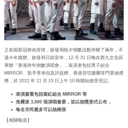
之前因新冠肺炎疫情，旅發局除夕倒數活動停辦了兩年，不
過今年復辦。旅發局日前宣布，12 月 31 日晚在西九文化區
舉辦「香港跨年倒數演唱會」，表演者包括男子組合
MIRROR、歌手李幸倪及許廷鏗、香港管弦樂團等門票抽奬
將，於 2021 年 11 月 15 日上午 10 時開始接受登記。
表演嘉賓包括當紅組合 MIRROR 等
免費派 3,000 張演唱會票，並以抽獎形式公布，
每名市民最多可以抽兩張
【相關報道】