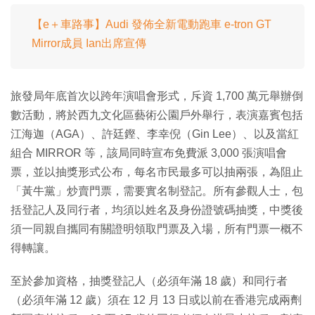
【e＋車路事】Audi 發佈全新電動跑車 e-tron GT
Mirror成員 Ian出席宣傳
旅發局年底首次以跨年演唱會形式，斥資 1,700 萬元舉辦倒
數活動，將於西九文化區藝術公園戶外舉行，表演嘉賓包括
江海迦（AGA）、許廷鏗、李幸倪（Gin Lee）、以及當紅
組合 MIRROR 等，該局同時宣布免費派 3,000 張演唱會
票，並以抽獎形式公布，每名市民最多可以抽兩張，為阻止
「黃牛黨」炒賣門票，需要實名制登記。所有參觀人士，包
括登記人及同行者，均須以姓名及身份證號碼抽獎，中獎後
須一同親自攜同有關證明領取門票及入場，所有門票一概不
得轉讓。
至於參加資格，抽獎登記人（必須年滿 18 歲）和同行者
（必須年滿 12 歲）須在 12 月 13 日或以前在香港完成兩劑