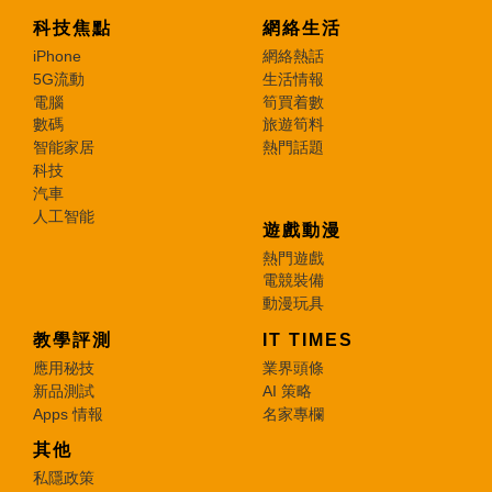
科技焦點
網絡生活
iPhone
網絡熱話
5G流動
生活情報
電腦
筍買着數
數碼
旅遊筍料
智能家居
熱門話題
科技
汽車
人工智能
遊戲動漫
熱門遊戲
電競裝備
動漫玩具
教學評測
IT TIMES
應用秘技
業界頭條
新品測試
AI 策略
Apps 情報
名家專欄
其他
私隱政策