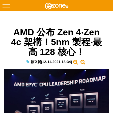
搜尋
AMD 公布 Zen 4‧Zen
Facebook
Instagram
4c 架構！5nm 製程‧最
科技焦點
高 128 核心！
網絡生活
遊戲動漫
|
賴立賢
|
12-11-2021 18:34
|
教學評測
EduTech
IT Times
生成式AI與雲端應用
Enterprise Digital Transformation