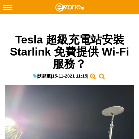
搜尋
Tesla 超級充電站安裝
Facebook
Instagram
Starlink 免費提供 Wi-Fi
科技焦點
服務？
網絡生活
遊戲動漫
|
沈穎廉
|
15-11-2021 11:15
|
教學評測
EduTech
IT Times
生成式AI與雲端應用
Enterprise Digital Transformation