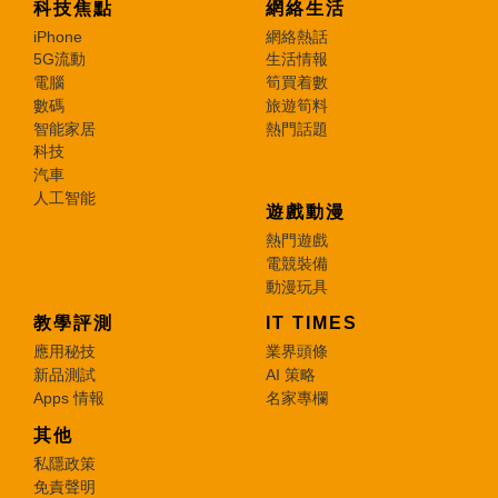
科技焦點
網絡生活
iPhone
網絡熱話
5G流動
生活情報
電腦
筍買着數
數碼
旅遊筍料
智能家居
熱門話題
科技
汽車
人工智能
遊戲動漫
熱門遊戲
電競裝備
動漫玩具
教學評測
IT TIMES
應用秘技
業界頭條
新品測試
AI 策略
Apps 情報
名家專欄
其他
私隱政策
免責聲明