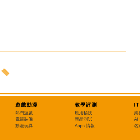
遊戲動漫
教學評測
I
熱門遊戲
應用秘技
業
電競裝備
新品測試
AI
動漫玩具
Apps 情報
名