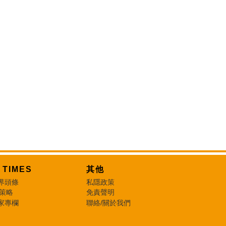
T TIMES
其他
界頭條
私隱政策
 策略
免責聲明
家專欄
聯絡/關於我們