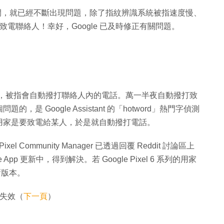
出短短時間，就已經不斷出現問題，除了指紋辨識系統被指速度慢、
機致電聯絡人！幸好，Google 已及時修正有關問題。
個問題，被指會自動撥打聯絡人內的電話。萬一半夜自動撥打致
 Google Assistant 的「hotword」熱門字偵測
用家是要致電給某人，於是就自動撥打電話。
Community Manager 已透過回覆 Reddit 討論區上
 App 更新中，得到解決。若 Google Pixel 6 系列的用家
新版本。
突失效（
下一頁
）