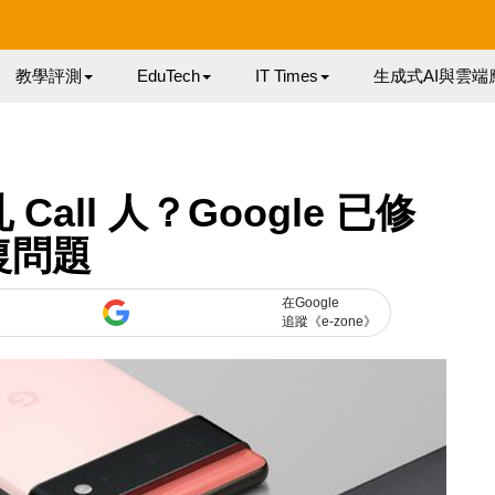
教學評測
EduTech
IT Times
生成式AI與雲端
 Call 人？Google 已修
復問題
在Google
追蹤《e-zone》