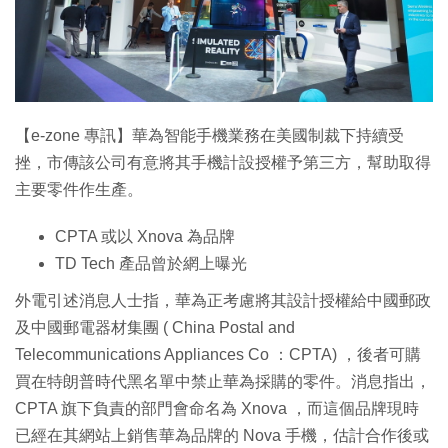
特集
【e-zone 專訊】華為智能手機業務在美國制裁下持續受
挫，市傳該公司有意將其手機計設授權予第三方，幫助取得
主要零件作生產。
CPTA 或以 Xnova 為品牌
TD Tech 產品曾於網上曝光
外電引述消息人士指，華為正考慮將其設計授權給中國郵政
及中國郵電器材集團 ( China Postal and
Telecommunications Appliances Co ：CPTA) ，後者可購
買在特朗普時代黑名單中禁止華為採購的零件。消息指出，
CPTA 旗下負責的部門會命名為 Xnova ，而這個品牌現時
已經在其網站上銷售華為品牌的 Nova 手機，估計合作後或