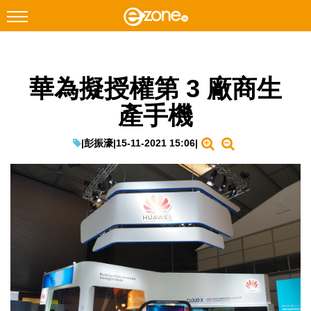
搜尋
華為擬授權第 3 廠商生
Facebook
Instagram
產手機
科技焦點
網絡生活
|
彭振濠
|
15-11-2021 15:06
|
遊戲動漫
教學評測
EduTech
IT Times
生成式AI與雲端應用
Enterprise Digital Transformation