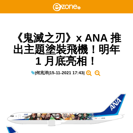
《鬼滅之刃》x ANA 推
出主題塗裝飛機！明年
1 月底亮相！
|
何兆洋
|
15-11-2021 17:43
|