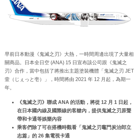
早前日本動漫《鬼滅之刃》大熱，一時間周邊出現了大量相
關商品。日本全日空 (ANA) 15 日宣布該公司跟《鬼滅之
刃》合作，當中包括了將推出主題塗裝機體「鬼滅之刃 JET
壹（じぇっと壱）」，時間將由 2021 年 12 月起，為期一
年。
《鬼滅之刃》聯成 ANA 的活動，將從 12 月 1 日起，
在日本國內線及國際線的客艙內，提供鬼滅之刃原聲
帶和卡通等娛樂內容
乘客們除了可在搭機時觀看「鬼滅之刃竈門炭治郎立
志篇」的 26 集電視卡通