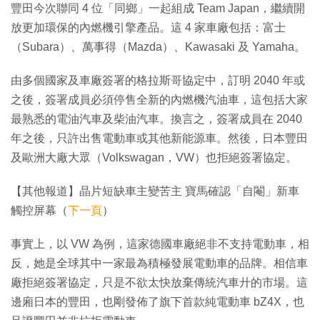
豐田今次聯同 4 位「同鄉」一起組成 Team Japan，繼續開
放更加環保的內燃機引擎產品。這 4 家車廠包括：富士
（Subara）、萬事得（Mazda）、Kawasaki 及 Yamaha。
由多個國家及車廠簽署的格拉斯哥協定中，訂明 2040 年或
之後，簽署成員必須停售全新的內燃機汽油車，這包括大家
最熟悉的電油汽車及柴油汽車。換言之，簽署成員在 2040
年之後，只許出售電動車或其他新能源車。然後，日本豐田
及歐洲大廠大眾（Volkswagan，VW）也拒絕簽署協定。
【其他報道】晶片短缺車主變苦主 寶馬確認「自閹」新車
觸控屏幕（
下一頁
）
事實上，以 VW 為例，這家德國車廠絕非不支持電動車，相
反，她是全球其中一家最為積極發展電動車的品牌。相信車
廠拒絕簽署協定，只是不欲太快放棄傳統汽車廾的市場。這
邊廂日本的豐田，也剛發佈了旗下首款純電動車 bZ4X，也