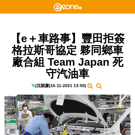
【e＋車路事】豐田拒簽
格拉斯哥協定 夥同鄉車
廠合組 Team Japan 死
守汽油車
|
沈穎廉
|
16-11-2021 13:50
|