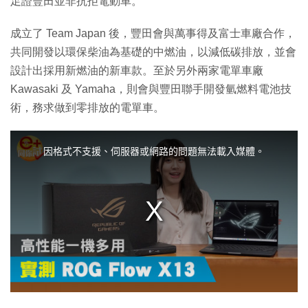
足證豐田並非抗拒電動車。
成立了 Team Japan 後，豐田會與萬事得及富士車廠合作，
共同開發以環保柴油為基礎的中燃油，以減低碳排放，並會
設計出採用新燃油的新車款。至於另外兩家電單車廠
Kawasaki 及 Yamaha，則會與豐田聯手開發氫燃料電池技
術，務求做到零排放的電單車。
T
h
i
因格式不支援、伺服器或網路的問題無法載入媒體。
s
i
s
a
m
o
d
a
l
w
i
n
d
o
w
.