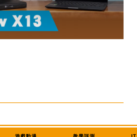
遊戲動漫
教學評測
I