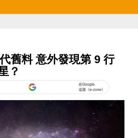
年代舊料 意外發現第 9 行
星？
在Google
追蹤《e-zone》