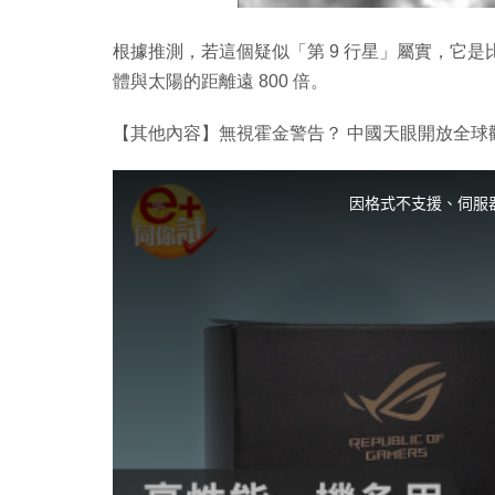
根據推測，若這個疑似「第 9 行星」屬實，它是比
體與太陽的距離遠 800 倍。
【其他內容】無視霍金警告？ 中國天眼開放全球
T
h
i
因格式不支援、伺服
s
i
s
a
m
o
d
a
l
w
i
n
d
o
w
.