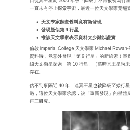
自從冥王星於 2006 年被「降級」不再被視為行
一直未有停止探索宇宙，最近一位天文學家竟翻查
天文學家翻查舊料竟有新發現
發現疑似第 9 行星
惟該天文學家表示資料太少難以證實
倫敦 Imperial College 天文學家 Michael 
資料時，竟意外發現「第 9 行星」的新線索！事實上，R
線天文衛星探索「第 10 行星」（當時冥王星尚未
存在。
估不到事隔近 40 年，連冥王星也被降級至矮行星十
過，這位天文學家承認，被「重新發現」的星體屬
再三研究。