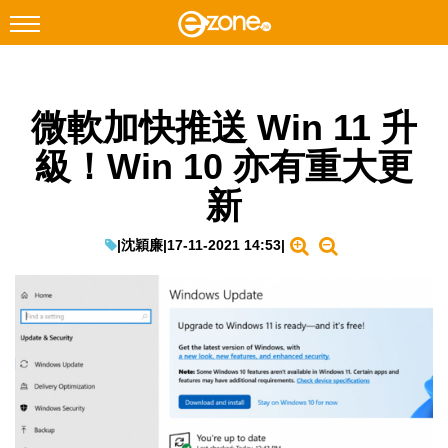
搜尋
微軟加快推送 Win 11 升
Facebook
Instagram
級！Win 10 亦有重大更
科技焦點
新
網絡生活
遊戲動漫
|
沈穎廉
|
17-11-2021 14:53
|
教學評測
EduTech
IT Times
生成式AI與雲端應用
Enterprise Digital Transformation