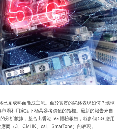
展，網絡已見成熟而漸成主流。至於實質的網絡表現如何？環球
為市場和用家定下極具參考價值的指標。最新的報告來自
 月 28 日的分析數據，整合出香港 5G 體驗報告，就多個 5G 應用
商（3、CMHK、csl、SmarTone）的表現。